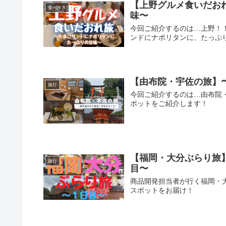
【上野グルメ食いだお
食べ歩き
味〜
今回ご紹介するのは…上野！
ンドにナポリタンに、たっぷ
【由布院・宇佐の旅】
旅行
今回ご紹介するのは…由布院
ポットをご紹介します！
【福岡・大分ぶらり旅
旅行
目〜
商品開発担当者が行く福岡・
スポットをお届け！