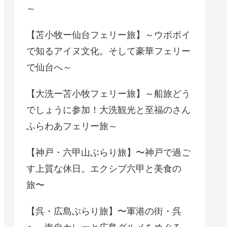
～
【苫小牧ー仙台フェリー旅】～ウポポイ
で知るアイヌ文化。そして豪華フェリー
で仙台へ～
【大洗ー苫小牧フェリー旅】～船旅どう
でしょうに参加！大洗観光と至福のさん
ふらわあフェリー旅～
【神戸・六甲山ぶらり旅】〜神戸で過ご
す上質な休日。エクシブ六甲と美食の
旅〜
【呉・広島ぶらり旅】〜軍港の街・呉