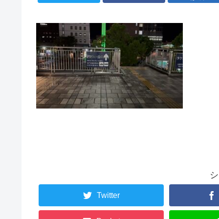
シ
Twitter