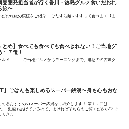
商品開発担当者が行く香川・徳島グルメ食いだおれ
る旅〜
いだおれ旅の模様をご紹介！ ひたすら麺をすすって食べまくりま
まとめ】食べても食べても食べきれない！ご当地グ
め１７選！
グルメ！！！ ご当地グルメからモーニングまで、魅惑の名古屋グ
の庄】ごはんも楽しめるスーパー銭湯〜身も心もおな
しめるおすすめのスーパー銭湯をご紹介します！ 第１回目は、
ん！ 動画もあげているので、よければそちらもご覧ください♡ そ
きま...