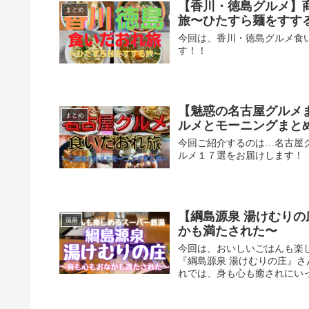
【香川・徳島グルメ】
まとめ
旅〜ひたすら麺をすす
今回は、香川・徳島グルメ食
す！！
【魅惑の名古屋グルメ
まとめ
ルメとモーニングまと
今回ご紹介するのは…名古屋
ルメ１７選をお届けします！
【綱島源泉 湯けむり
温泉
かも満たされた〜
今回は、おいしいごはんも楽
『綱島源泉 湯けむりの庄』さ
れでは、身も心も癒されにいって