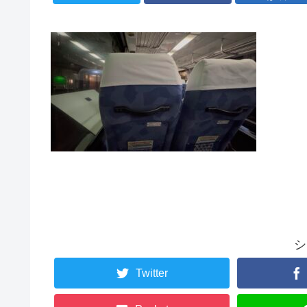
シ
Twitter