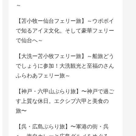
～
【苫小牧ー仙台フェリー旅】～ウポポイ
で知るアイヌ文化。そして豪華フェリー
で仙台へ～
【大洗ー苫小牧フェリー旅】～船旅どう
でしょうに参加！大洗観光と至福のさん
ふらわあフェリー旅～
【神戸・六甲山ぶらり旅】〜神戸で過ご
す上質な休日。エクシブ六甲と美食の
旅〜
【呉・広島ぶらり旅】〜軍港の街・呉