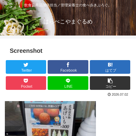
飲食店商品開発担当／管理栄養士の食べ歩きぶろぐ。
はらぺこやまぐるめ
Screenshot
Twitter
Facebook
はてブ
Pocket
LINE
コピー
2026.07.02