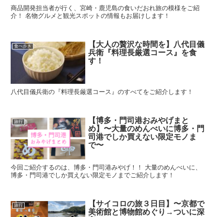
商品開発担当者が行く、宮崎・鹿児島の食いだおれ旅の模様をご紹
介！ 名物グルメと観光スポットの情報もお届けします！
【大人の贅沢な時間を】八代目儀
食べ歩き
兵衛『料理長厳選コース』を食
す！
八代目儀兵衛の『料理長厳選コース』のすべてをご紹介します！
【博多・門司港おみやげまと
旅行
め】〜大量のめんべいに博多・門
司港でしか買えない限定モノま
で〜
今回ご紹介するのは、博多・門司港みやげ！！ 大量のめんべいに、
博多・門司港でしか買えない限定モノまでご紹介します！
【サイコロの旅３日目】〜京都で
旅行
美術館と博物館めぐり→ついに深