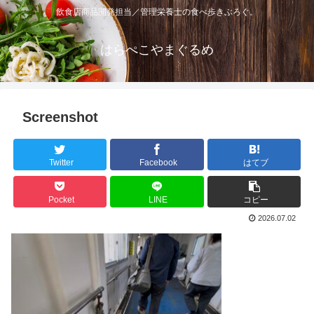
飲食店商品開発担当／管理栄養士の食べ歩きぶろぐ。
はらぺこやまぐるめ
Screenshot
Twitter
Facebook
はてブ
Pocket
LINE
コピー
2026.07.02