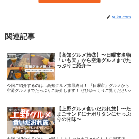
yuka.com
関連記事
【高知グルメ旅③】〜日曜市名物
旅行
「いも天」から空港グルメまでた
っぷりご紹介〜
今回ご紹介するのは…高知グルメ旅最終日！ 『日曜市』グルメから
空港グルメまでたっぷりご紹介します！ ぜひゆっくりご覧ください♪
【上野グルメ食いだおれ旅】〜た
食べ歩き
まごサンドにナポリタンにたっぷ
りの甘味〜
今回ご紹介するのは…上野！！ おしゃれカフェからレトロ喫茶店、