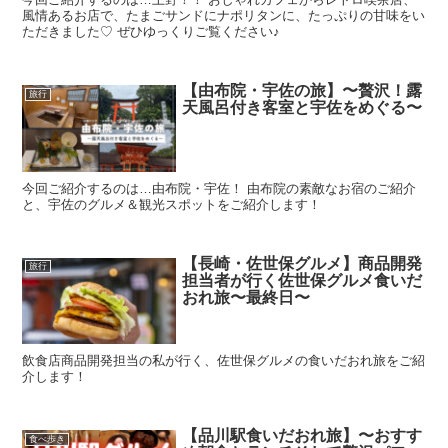
風情あるお店で、たまごサンドにナポリタンに、たっぷりの甘味をい
ただきました♡ ぜひゆっくりご覧ください♪
【由布院・宇佐の旅】〜贅沢！露
旅行
天風呂付き客室と宇佐をめぐる〜
今回ご紹介するのは…由布院・宇佐！ 由布院の素敵なお宿のご紹介
と、宇佐のグルメ＆観光スポットをご紹介します！
【長崎・佐世保グルメ】商品開発
旅行
担当者が行く佐世保グルメ食いだ
おれ旅〜最終日〜
飲食店商品開発担当の私が行く、佐世保グルメの食いだおれ旅をご紹
介します！
【品川駅食いだおれ旅】〜おすす
食べ歩き