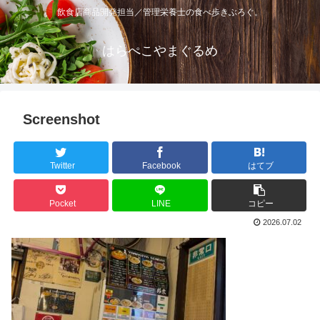
飲食店商品開発担当／管理栄養士の食べ歩きぶろぐ。
はらぺこやまぐるめ
Screenshot
Twitter
Facebook
はてブ
Pocket
LINE
コピー
2026.07.02