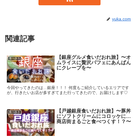
yuka.com
関連記事
【銀座グルメ食いだおれ旅】〜オ
食べ歩き
ムライスに贅沢パフェにあんぱん
にクレープを〜
今回やってきたのは…銀座！！！ 何度もご紹介しているエリアです
が、行きたいお店が多すぎてまた行ってきたので、お届けします♡
【戸越銀座食いだおれ旅】〜豚丼
食べ歩き
にソフトクリームにコロッケに…
商店街まるごと食べつくす！？〜