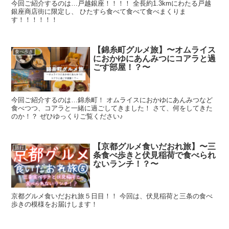
今回ご紹介するのは…戸越銀座！！！！ 全長約1.3kmにわたる戸越
銀座商店街に限定し、 ひたすら食べて食べて食べまくりま
す！！！！！！
【錦糸町グルメ旅】〜オムライス
食べ歩き
におかゆにあんみつにコアラと過
ごす部屋！？〜
今回ご紹介するのは…錦糸町！ オムライスにおかゆにあんみつなど
食べつつ、コアラと一緒に過ごしてきました！ さて、何をしてきた
のか！？ ぜひゆっくりご覧ください♪
【京都グルメ食いだおれ旅】〜三
旅行
条食べ歩きと伏見稲荷で食べられ
ないランチ！？〜
京都グルメ食いだおれ旅５日目！！ 今回は、伏見稲荷と三条の食べ
歩きの模様をお届けします！