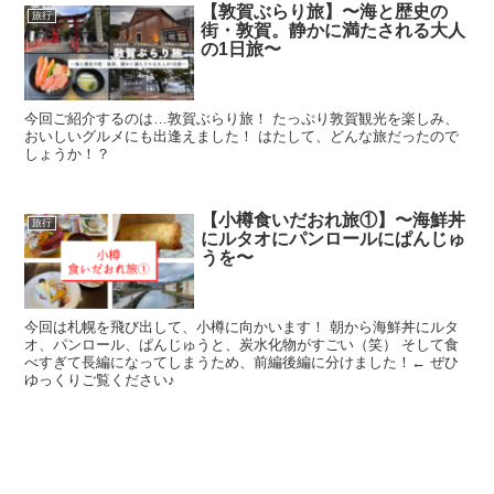
【敦賀ぶらり旅】〜海と歴史の
旅行
街・敦賀。静かに満たされる大人
の1日旅〜
今回ご紹介するのは…敦賀ぶらり旅！ たっぷり敦賀観光を楽しみ、
おいしいグルメにも出逢えました！ はたして、どんな旅だったので
しょうか！？
【小樽食いだおれ旅①】〜海鮮丼
旅行
にルタオにパンロールにぱんじゅ
うを〜
今回は札幌を飛び出して、小樽に向かいます！ 朝から海鮮丼にルタ
オ、パンロール、ぱんじゅうと、炭水化物がすごい（笑） そして食
べすぎて長編になってしまうため、前編後編に分けました！← ぜひ
ゆっくりご覧ください♪