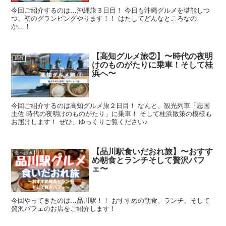
今回ご紹介するのは…沖縄旅３日目！ 今日も沖縄グルメを堪能しつ
つ、初のグランピングやります！！ はたしてどんなところなの
か…！
【高知グルメ旅②】〜時代の夜明
旅行
けのものがたりに乗車！そして桂
浜へ〜
今回ご紹介するのは高知グルメ旅２日目！ なんと、観光列車「志国
土佐 時代の夜明けのものがたり」に乗車！ そして桂浜散策の模様も
お届けします！ ぜひ、ゆっくりご覧ください♪
【品川駅食いだおれ旅】〜おすす
食べ歩き
め朝食とランチそして贅沢パフ
ェ〜
今回やってきたのは…品川駅！！ おすすめの朝食、ランチ、そして
贅沢パフェのお店をご紹介します！