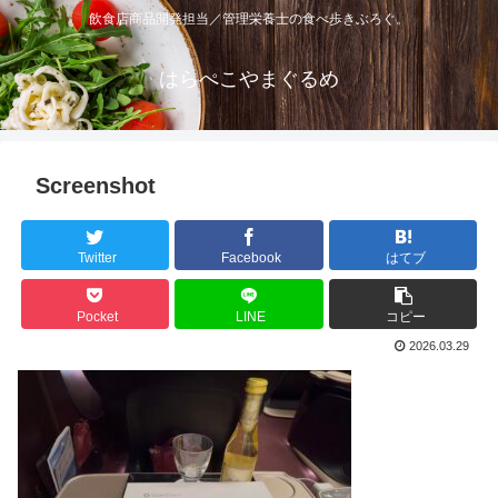
飲食店商品開発担当／管理栄養士の食べ歩きぶろぐ。
はらぺこやまぐるめ
Screenshot
Twitter
Facebook
はてブ
Pocket
LINE
コピー
2026.03.29