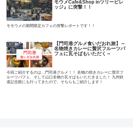
モウメCafe&Shop inツリービレ
ッジ』に突撃！！
モモウメの期間限定カフェの突撃レポートです！！
【門司港グルメ食いだおれ旅】～
旅行
名物焼きカレーに贅沢フルーツパ
フェに瓦そばもいただく～
今回ご紹介するのは…門司港グルメ！！ 名物の焼きカレーに贅沢フ
ルーツパフェ、そして山口名物の瓦そばもいただきました！ 九州鉄
道記念館にも行ってきたので、そちらもご紹介します！