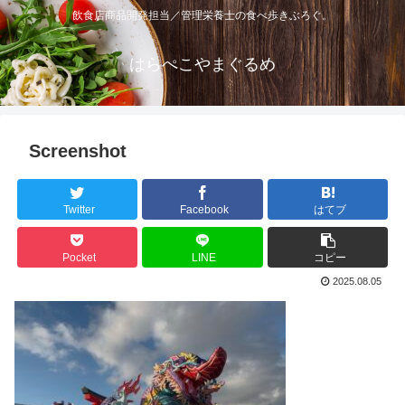
飲食店商品開発担当／管理栄養士の食べ歩きぶろぐ。
はらぺこやまぐるめ
Screenshot
Twitter
Facebook
はてブ
Pocket
LINE
コピー
2025.08.05