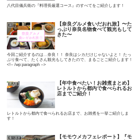
八代目儀兵衛の『料理長厳選コース』のすべてをご紹介します！
【奈良グルメ食いだおれ旅】〜た
旅行
っぷり奈良名物食べて観光もして
きた〜
今回ご紹介するのは…奈良！！ 奈良はシカだけじゃないよと！ たっ
ぷり食べて、たくさん観光もしてきたので、まるごとご紹介します！
<!-- /wp:paragraph -->
【年中食べたい！お雑煮まとめ】
購入品
レトルトから都内で食べられるお
店までご紹介！
レトルトから都内で食べられるお店まで、お雑煮を一挙ご紹介しま
す！
【モモウメカフェレポート】『モ
食べ歩き