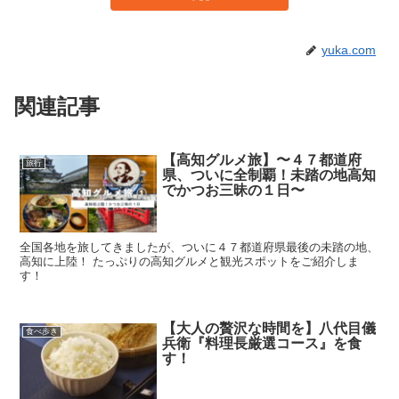
yuka.com
関連記事
【高知グルメ旅】〜４７都道府
旅行
県、ついに全制覇！未踏の地高知
でかつお三昧の１日〜
全国各地を旅してきましたが、ついに４７都道府県最後の未踏の地、
高知に上陸！ たっぷりの高知グルメと観光スポットをご紹介しま
す！
【大人の贅沢な時間を】八代目儀
食べ歩き
兵衛『料理長厳選コース』を食
す！