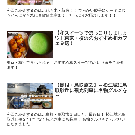
今回ご紹介するのは…代々木・新宿！！ でっかい餃子にケーキにお
うどんにかき氷に百貨店土産まで、たっぷりお届けします！！
【和スイーツでほっこりしましょ
まとめ
♡】東京・横浜のおすすめ和カフ
ェ９選！
東京・横浜で食べられる、おすすめ和スイーツのお店９選をご紹介し
ます！
【島根・鳥取旅②】～松江城に鳥
旅行
取砂丘に観光列車に名物グルメを
～
今回ご紹介するのは…島根・鳥取旅２日目と、最終日！ 松江城と鳥
取砂丘観光だけでなく観光列車にも乗車！ 名物グルメもたっぷりい
ただきました！！