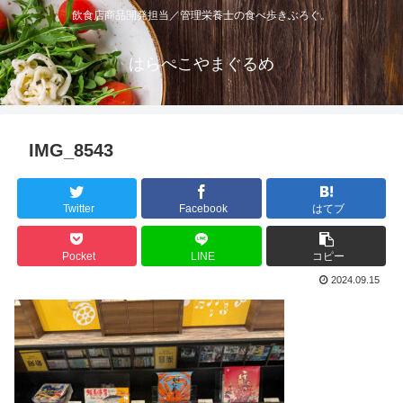
飲食店商品開発担当／管理栄養士の食べ歩きぶろぐ。
はらぺこやまぐるめ
IMG_8543
Twitter
Facebook
はてブ
Pocket
LINE
コピー
2024.09.15