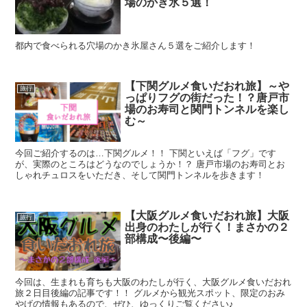
場のかき氷５選！
都内で食べられる穴場のかき氷屋さん５選をご紹介します！
【下関グルメ食いだおれ旅】～や
旅行
っぱりフグの街だった！？唐戸市
場のお寿司と関門トンネルを楽し
む～
今回ご紹介するのは…下関グルメ！！ 下関といえば「フグ」です
が、実際のところはどうなのでしょうか！？ 唐戸市場のお寿司とお
しゃれチュロスをいただき、そして関門トンネルを歩きます！
【大阪グルメ食いだおれ旅】大阪
旅行
出身のわたしが行く！まさかの２
部構成〜後編〜
今回は、生まれも育ちも大阪のわたしが行く、大阪グルメ食いだおれ
旅２日目後編の記事です！！ グルメから観光スポット、限定のおみ
やげの情報もあるので、ぜひ、ゆっくりご覧ください♪