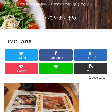
飲食店商品開発担当／管理栄養士の食べ歩きぶろぐ。
はらぺこやまぐるめ
IMG_7018
Twitter
Facebook
はてブ
Pocket
LINE
コピー
2026.01.12