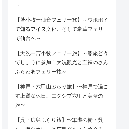
～
【苫小牧ー仙台フェリー旅】～ウポポイ
で知るアイヌ文化。そして豪華フェリー
で仙台へ～
【大洗ー苫小牧フェリー旅】～船旅どう
でしょうに参加！大洗観光と至福のさん
ふらわあフェリー旅～
【神戸・六甲山ぶらり旅】〜神戸で過ご
す上質な休日。エクシブ六甲と美食の
旅〜
【呉・広島ぶらり旅】〜軍港の街・呉