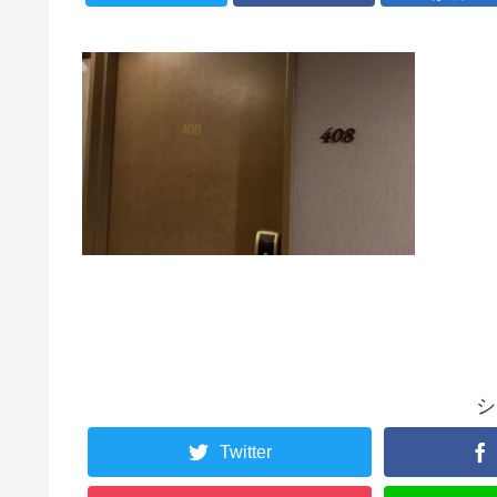
シ
Twitter