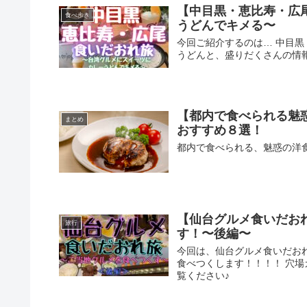
【中目黒・恵比寿・広
食べ歩き
うどんでキメる〜
今回ご紹介するのは… 中目
うどんと、盛りだくさんの情
【都内で食べられる魅
まとめ
おすすめ８選！
都内で食べられる、魅惑の洋
【仙台グルメ食いだお
旅行
す！〜後編〜
今回は、仙台グルメ食いだお
食べつくします！！！！ 穴
覧ください♪