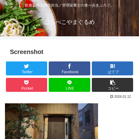
飲食店商品開発担当／管理栄養士の食べ歩きぶろぐ。
はらぺこやまぐるめ
Screenshot
Twitter
Facebook
はてブ
Pocket
LINE
コピー
2026.01.12