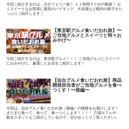
今回ご紹介するのは…大分フェリー旅！ １１時間５０分の船旅！ セ
ミスイートなお部屋に最高のバイキング、大浴場など船内の様子をた
っぷりご紹介します！
【東京駅グルメ食いだおれ旅】〜
食べ歩き
ご当地グルメとスイーツと時々お
みやげ〜
今回ご紹介するのは、東京駅グルメ！！！ ご当地グルメにスイーツ
におみやげに、厳選したお店をご紹介します！
【仙台グルメ食いだおれ旅】商品
旅行
開発担当者がご当地グルメを食べ
つくす！〜後編〜
今回は、仙台グルメ食いだおれ旅（後編）の模様をお届けします！
まだまだ食べて、食べて、食べつくします！！！！ 穴場カフェや、
観光スポットもご紹介しているので、ぜひゆっくりご覧ください♪