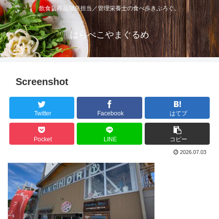
飲食店商品開発担当／管理栄養士の食べ歩きぶろぐ。
はらぺこやまぐるめ
Screenshot
Twitter
Facebook
はてブ
Pocket
LINE
コピー
2026.07.03