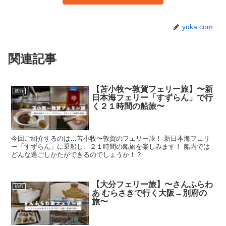
yuka.com
関連記事
【苫小牧〜敦賀フェリー旅】〜新
旅行
日本海フェリー「すずらん」で行
く２１時間の船旅〜
今回ご紹介するのは…苫小牧〜敦賀のフェリー旅！ 新日本海フェリ
ー「すずらん」に乗船し、２１時間の船旅を楽しみます！ 船内では
どんな過ごしかたができるのでしょうか！？
【大分フェリー旅】〜さんふらわ
旅行
あ むらさきで行く大阪→別府の
旅〜