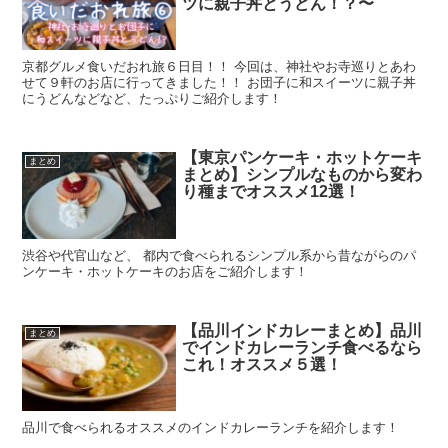
ツに親子丼とうどん！？〜
京都グルメ食いだおれ旅６日目！！ 今回は、神社やお寺巡りとあわ
せて９軒のお店に行ってきました！！ お団子に和スイーツに親子丼
にうどんなどなど、たっぷりご紹介します！
【東京パンケーキ・ホットケーキ
まとめ
まとめ】シンプルなものから変わ
り種までオススメ12選！
渋谷や代官山など、 都内で食べられるシンプル系から昔ながらのパ
ンケーキ・ホットケーキのお店をご紹介します！
【品川インドカレーまとめ】品川
まとめ
でインドカレーランチ食べるなら
これ！オススメ５選！
品川で食べられるオススメのインドカレーランチを紹介します！