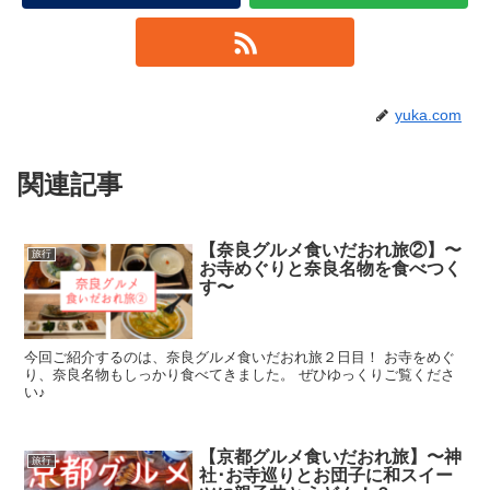
yuka.com
関連記事
【奈良グルメ食いだおれ旅②】〜
旅行
お寺めぐりと奈良名物を食べつく
す〜
今回ご紹介するのは、奈良グルメ食いだおれ旅２日目！ お寺をめぐ
り、奈良名物もしっかり食べてきました。 ぜひゆっくりご覧くださ
い♪
【京都グルメ食いだおれ旅】〜神
旅行
社･お寺巡りとお団子に和スイー