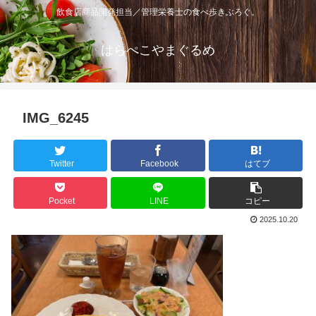
飲食店商品開発担当／管理栄養士の食べ歩きぶろぐ。
はらぺこやまぐるめ
IMG_6245
Twitter
Facebook
はてブ
Pocket
LINE
コピー
2025.10.20