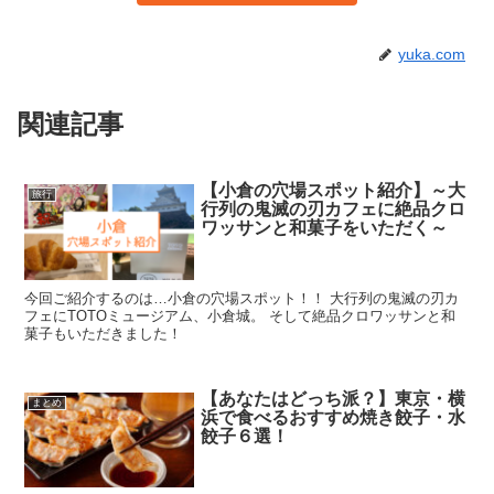
yuka.com
関連記事
【小倉の穴場スポット紹介】～大
旅行
行列の鬼滅の刃カフェに絶品クロ
ワッサンと和菓子をいただく～
今回ご紹介するのは…小倉の穴場スポット！！ 大行列の鬼滅の刃カ
フェにTOTOミュージアム、小倉城。 そして絶品クロワッサンと和
菓子もいただきました！
【あなたはどっち派？】東京・横
まとめ
浜で食べるおすすめ焼き餃子・水
餃子６選！