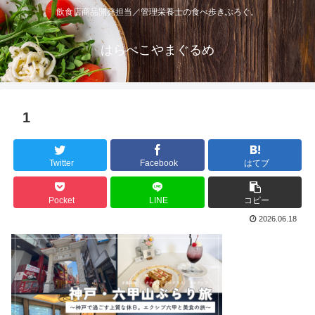
飲食店商品開発担当／管理栄養士の食べ歩きぶろぐ。
はらぺこやまぐるめ
1
Twitter
Facebook
はてブ
Pocket
LINE
コピー
2026.06.18