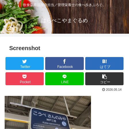
飲食店商品開発担当／管理栄養士の食べ歩きぶろぐ。
はらぺこやまぐるめ
Screenshot
Twitter
Facebook
はてブ
Pocket
LINE
コピー
2026.05.14