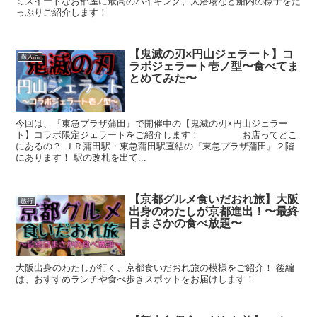
ミスイートなお部屋に最高のバイキング、大浴場など船内の様子をた
っぷりご紹介します！
【鬼滅の刃×円山ジェラート】コ
購入品
ラボジェラート壱ノ型〜食べてま
とめてみた〜
今回は、『東急プラザ蒲田』で開催中の【鬼滅の刃×円山ジェラー
ト】コラボ限定ジェラートをご紹介します！ お店ってどこ
にあるの？ ＪＲ蒲田駅・東急蒲田駅直結の『東急プラザ蒲田』２階
にあります！ 駅の改札を出て...
【京都グルメ食いだおれ旅】大阪
旅行
出身のわたしが京都進出！〜最終
日まさかの食べ放題〜
大阪出身のわたしが行く、京都食いだおれ旅の模様をご紹介！ 後編
は、おすすめランチや食べ歩きスポットをお届けします！