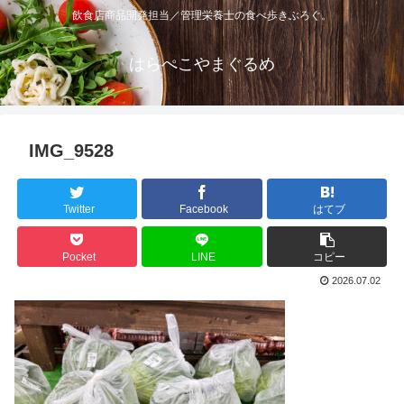
飲食店商品開発担当／管理栄養士の食べ歩きぶろぐ。
はらぺこやまぐるめ
IMG_9528
Twitter
Facebook
はてブ
Pocket
LINE
コピー
2026.07.02