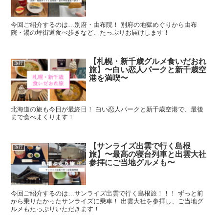
今回ご紹介するのは…別府・由布院！ 別府の地獄めぐりから由布
院・湯の坪街道食べ歩きなど、たっぷりお届けします！
【札幌・新千歳グルメ食いだおれ
旅行
旅】〜白い恋人パークと新千歳空
港を満喫〜
北海道の旅も今日が最終日！ 白い恋人パークと新千歳空港で、最後
まで食べまくります！
【サンライズ出雲で行く島根
旅行
旅】〜最高の寝台列車と出雲大社
参拝にご当地グルメも〜
今回ご紹介するのは…サンライズ出雲で行く島根旅！！！ ずっと前
から乗りたかったサンライズに乗車！ 出雲大社を参拝し、ご当地グ
ルメもたっぷりいただきます！