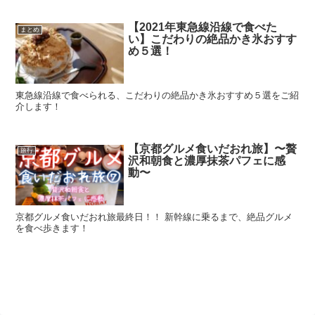
【2021年東急線沿線で食べた
まとめ
い】こだわりの絶品かき氷おすす
め５選！
東急線沿線で食べられる、こだわりの絶品かき氷おすすめ５選をご紹
介します！
【京都グルメ食いだおれ旅】〜贅
旅行
沢和朝食と濃厚抹茶パフェに感
動〜
京都グルメ食いだおれ旅最終日！！ 新幹線に乗るまで、絶品グルメ
を食べ歩きます！