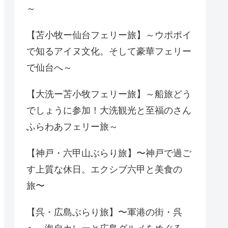
～
【苫小牧ー仙台フェリー旅】～ウポポイ
で知るアイヌ文化。そして豪華フェリー
で仙台へ～
【大洗ー苫小牧フェリー旅】～船旅どう
でしょうに参加！大洗観光と至福のさん
ふらわあフェリー旅～
【神戸・六甲山ぶらり旅】〜神戸で過ご
す上質な休日。エクシブ六甲と美食の
旅〜
【呉・広島ぶらり旅】〜軍港の街・呉