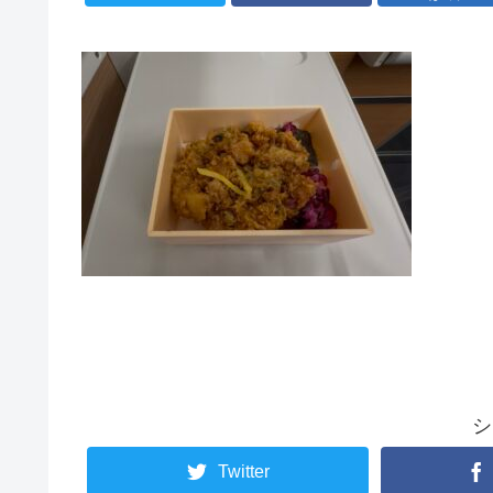
シ
Twitter