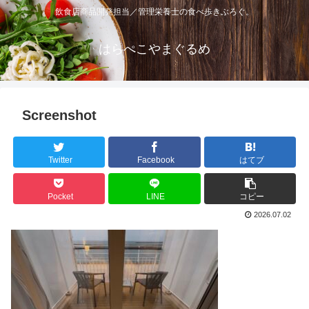
飲食店商品開発担当／管理栄養士の食べ歩きぶろぐ。
はらぺこやまぐるめ
Screenshot
Twitter
Facebook
はてブ
Pocket
LINE
コピー
2026.07.02