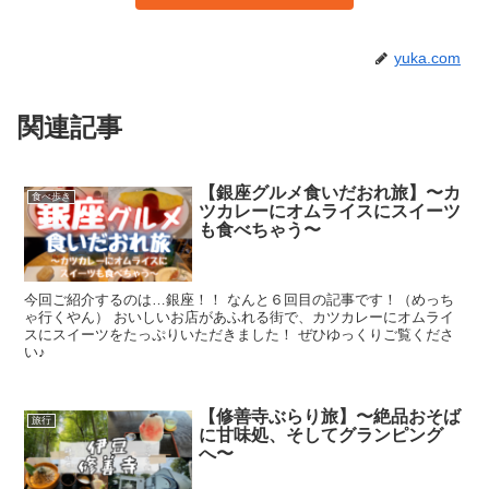
yuka.com
関連記事
【銀座グルメ食いだおれ旅】〜カ
食べ歩き
ツカレーにオムライスにスイーツ
も食べちゃう〜
今回ご紹介するのは…銀座！！ なんと６回目の記事です！（めっち
ゃ行くやん） おいしいお店があふれる街で、カツカレーにオムライ
スにスイーツをたっぷりいただきました！ ぜひゆっくりご覧くださ
い♪
【修善寺ぶらり旅】〜絶品おそば
旅行
に甘味処、そしてグランピング
へ〜