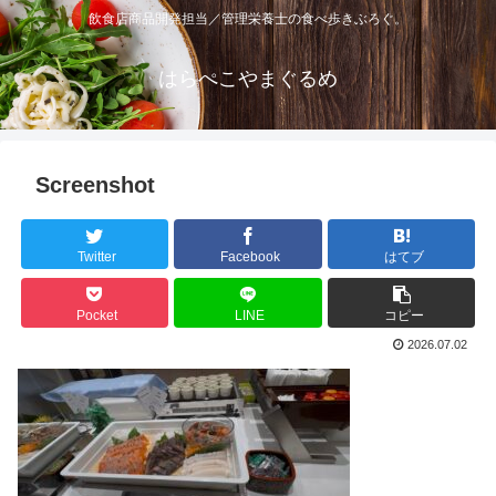
飲食店商品開発担当／管理栄養士の食べ歩きぶろぐ。
はらぺこやまぐるめ
Screenshot
Twitter
Facebook
はてブ
Pocket
LINE
コピー
2026.07.02