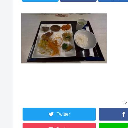
シ
Twitter