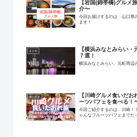
【岩国(錦帯橋)グル
旅行
介〜
今回お届けするのは…山口県
ます！
【横浜みなとみらい・
まとめ
７選！
横浜みなとみらい、元町周辺
【川崎グルメ食いだお
食べ歩き
ーツパフェを食べる！
今回ご紹介するのは…川崎！
ゃんなフルーツパフェまでた