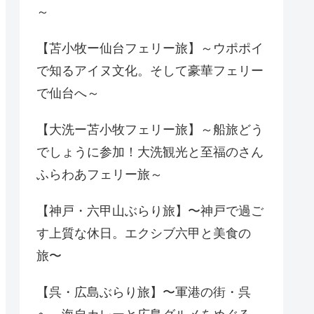
～
【苫小牧ー仙台フェリー旅】～ウポポイ
で知るアイヌ文化。そして豪華フェリー
で仙台へ～
【大洗ー苫小牧フェリー旅】～船旅どう
でしょうに参加！大洗観光と至福のさん
ふらわあフェリー旅～
【神戸・六甲山ぶらり旅】〜神戸で過ご
す上質な休日。エクシブ六甲と美食の
旅〜
【呉・広島ぶらり旅】〜軍港の街・呉