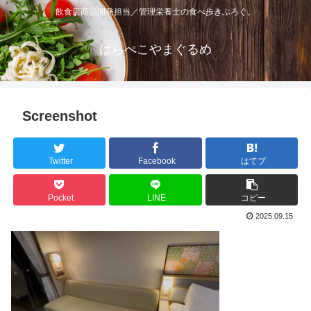
飲食店商品開発担当／管理栄養士の食べ歩きぶろぐ。
はらぺこやまぐるめ
Screenshot
Twitter
Facebook
はてブ
Pocket
LINE
コピー
2025.09.15