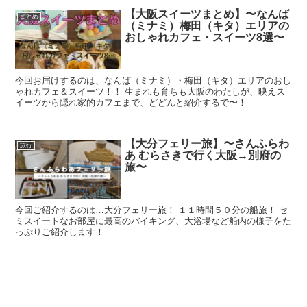
【大阪スイーツまとめ】〜なんば
まとめ
（ミナミ）梅田（キタ）エリアの
おしゃれカフェ・スイーツ8選〜
今回お届けするのは、なんば（ミナミ）・梅田（キタ）エリアのおし
ゃれカフェ＆スイーツ！！ 生まれも育ちも大阪のわたしが、映えス
イーツから隠れ家的カフェまで、どどんと紹介するで〜！
【大分フェリー旅】〜さんふらわ
旅行
あ むらさきで行く大阪→別府の
旅〜
今回ご紹介するのは…大分フェリー旅！ １１時間５０分の船旅！ セ
ミスイートなお部屋に最高のバイキング、大浴場など船内の様子をた
っぷりご紹介します！