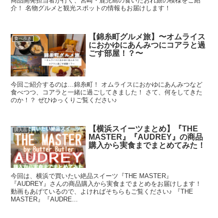
商品開発担当者が行く、宮崎・鹿児島の食いだおれ旅の模様をご紹
介！ 名物グルメと観光スポットの情報もお届けします！
【錦糸町グルメ旅】〜オムライス
食べ歩き
におかゆにあんみつにコアラと過
ごす部屋！？〜
今回ご紹介するのは…錦糸町！ オムライスにおかゆにあんみつなど
食べつつ、コアラと一緒に過ごしてきました！ さて、何をしてきた
のか！？ ぜひゆっくりご覧ください♪
【横浜スイーツまとめ】『THE
購入品
MASTER』『AUDREY』の商品
購入から実食までまとめてみた！
今回は、横浜で買いたい絶品スイーツ『THE MASTER』
『AUDREY』さんの商品購入から実食までまとめをお届けします！
動画もあげているので、よければそちらもご覧ください♪ 『THE
MASTER』『AUDRE...