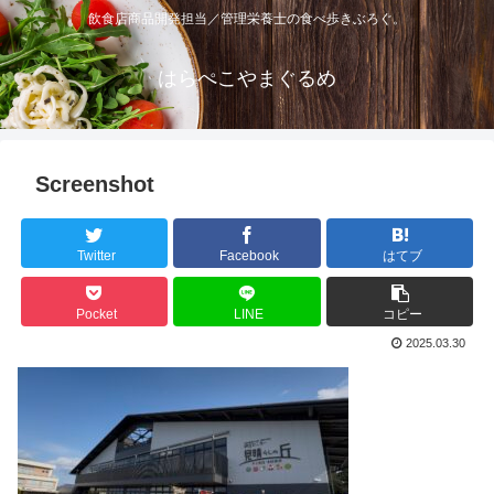
飲食店商品開発担当／管理栄養士の食べ歩きぶろぐ。
はらぺこやまぐるめ
Screenshot
Twitter
Facebook
はてブ
Pocket
LINE
コピー
2025.03.30