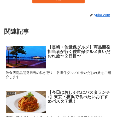
yuka.com
関連記事
【長崎・佐世保グルメ】商品開発
旅行
担当者が行く佐世保グルメ食いだ
おれ旅〜２日目〜
飲食店商品開発担当の私が行く、佐世保グルメの食いだおれ旅をご紹
介します！
【今日はおしゃれにパスタランチ
まとめ
♪】東京・横浜で食べたいおすす
めパスタ７選！