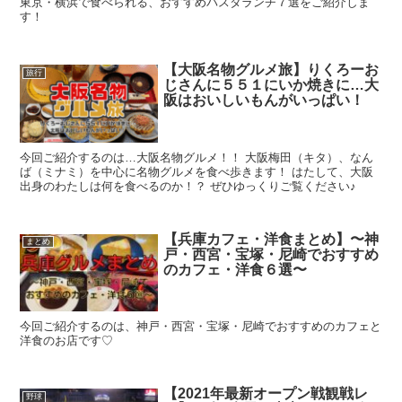
東京・横浜で食べられる、おすすめパスタランチ７選をご紹介しま
す！
【大阪名物グルメ旅】りくろーお
旅行
じさんに５５１にいか焼きに…大
阪はおいしいもんがいっぱい！
今回ご紹介するのは…大阪名物グルメ！！ 大阪梅田（キタ）、なん
ば（ミナミ）を中心に名物グルメを食べ歩きます！ はたして、大阪
出身のわたしは何を食べるのか！？ ぜひゆっくりご覧ください♪
【兵庫カフェ・洋食まとめ】〜神
まとめ
戸・西宮・宝塚・尼崎でおすすめ
のカフェ・洋食６選〜
今回ご紹介するのは、神戸・西宮・宝塚・尼崎でおすすめのカフェと
洋食のお店です♡
【2021年最新オープン戦観戦レ
野球