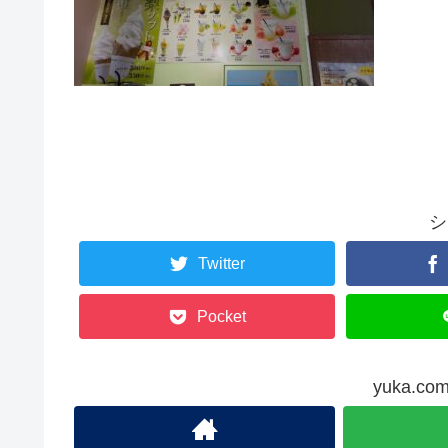
シ
Twitter
Pocket
yuka.