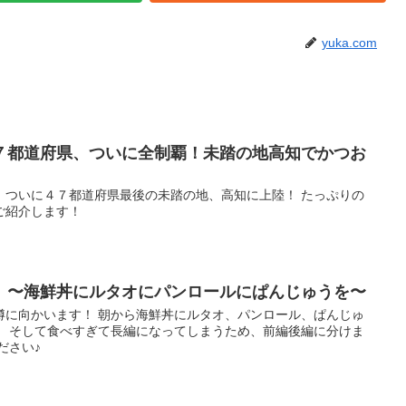
yuka.com
７都道府県、ついに全制覇！未踏の地高知でかつお
、ついに４７都道府県最後の未踏の地、高知に上陸！ たっぷりの
ご紹介します！
】〜海鮮丼にルタオにパンロールにぱんじゅうを〜
樽に向かいます！ 朝から海鮮丼にルタオ、パンロール、ぱんじゅ
） そして食べすぎて長編になってしまうため、前編後編に分けま
ださい♪