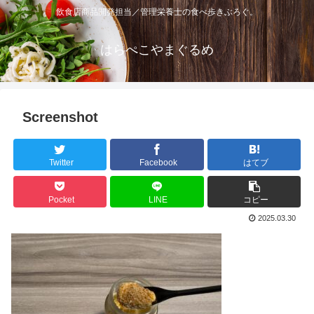
飲食店商品開発担当／管理栄養士の食べ歩きぶろぐ。
はらぺこやまぐるめ
Screenshot
Twitter
Facebook
はてブ
Pocket
LINE
コピー
2025.03.30