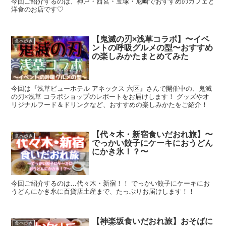
今回ご紹介するのは、神戸・西宮・宝塚・尼崎でおすすめのカフェと
洋食のお店です♡
【鬼滅の刃×浅草コラボ】〜イベ
食べ歩き
ントの呼吸グルメの型〜おすすめ
の楽しみかたまとめてみた
今回は『浅草ビューホテル アネックス 六区』さんで開催中の、鬼滅
の刃×浅草 コラボショップのレポートをお届けします！ グッズやオ
リジナルフード＆ドリンクなど、おすすめの楽しみかたをご紹介！
【代々木・新宿食いだおれ旅】〜
食べ歩き
でっかい餃子にケーキにおうどん
にかき氷！？〜
今回ご紹介するのは…代々木・新宿！！ でっかい餃子にケーキにお
うどんにかき氷に百貨店土産まで、たっぷりお届けします！！
【神楽坂食いだおれ旅】おそばに
食べ歩き