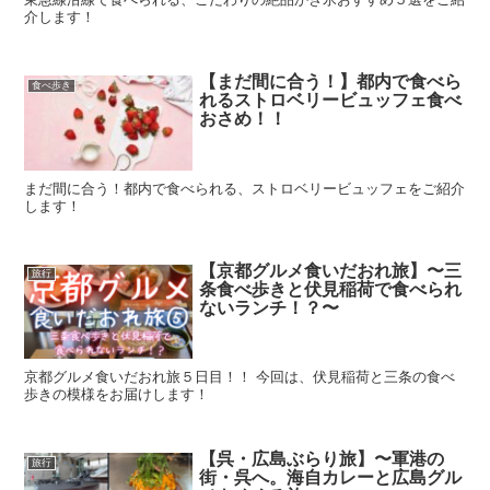
介します！
【まだ間に合う！】都内で食べら
食べ歩き
れるストロベリービュッフェ食べ
おさめ！！
まだ間に合う！都内で食べられる、ストロベリービュッフェをご紹介
します！
【京都グルメ食いだおれ旅】〜三
旅行
条食べ歩きと伏見稲荷で食べられ
ないランチ！？〜
京都グルメ食いだおれ旅５日目！！ 今回は、伏見稲荷と三条の食べ
歩きの模様をお届けします！
【呉・広島ぶらり旅】〜軍港の
旅行
街・呉へ。海自カレーと広島グル