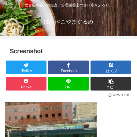
飲食店商品開発担当／管理栄養士の食べ歩きぶろぐ。
はらぺこやまぐるめ
Screenshot
Twitter
Facebook
はてブ
Pocket
LINE
コピー
2025.03.30