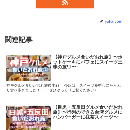
yuka.com
関連記事
【神戸グルメ食いだおれ旅】〜ホ
旅行
ットケーキにパフェにスイーツ三
昧の旅♡〜
神戸グルメ食いだおれ旅後半戦！ 今回は、スイーツを中心にたっぷ
り食べ歩きました！！！ ぜひゆっくりご覧ください♪
【目黒・五反田グルメ食いだおれ
食べ歩き
旅】〜行列のできる台湾グルメに
ハンバーガーに抹茶スイーツ〜