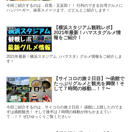
今回ご紹介するのは…目黒・五反田！！ 行列のできる台湾グルメに
ハンバーガー、抹茶スイーツまで、どどんとご紹介します！
【横浜スタジアム観戦レポ】
野球
2021年最新！ハマスタグルメ情
報をご紹介！
2021年最新！横浜スタジアム（ハマスタ）グルメ情報をご紹介しま
す！
【サイコロの旅２日目】〜函館で
旅行
たっぷりグルメと観光を満喫！そ
して７時間の移動…！？〜
今回ご紹介するのは…サイコロの旅２日目！ 函館に上陸したのでま
ずは函館観光！ そして後半は７時間の移動が待ちかまえてい
て…！？ ぜひゆっくりご覧ください♪