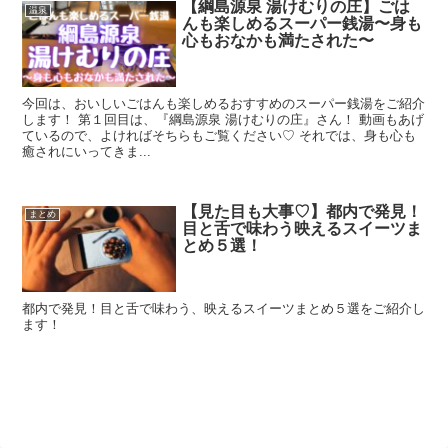
【綱島源泉 湯けむりの庄】ごは
温泉
んも楽しめるスーパー銭湯〜身も
心もおなかも満たされた〜
今回は、おいしいごはんも楽しめるおすすめのスーパー銭湯をご紹介
します！ 第１回目は、『綱島源泉 湯けむりの庄』さん！ 動画もあげ
ているので、よければそちらもご覧ください♡ それでは、身も心も
癒されにいってきま...
【見た目も大事♡】都内で発見！
まとめ
目と舌で味わう映えるスイーツま
とめ５選！
都内で発見！目と舌で味わう、映えるスイーツまとめ５選をご紹介し
ます！