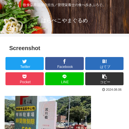
飲食店商品開発担当／管理栄養士の食べ歩きぶろぐ。
はらぺこやまぐるめ
Screenshot
Twitter
Facebook
はてブ
Pocket
LINE
コピー
2024.08.06