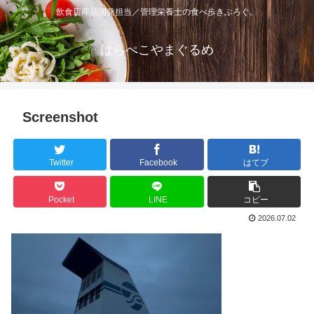
飲食店商品開発担当／管理栄養士の食べ歩きぶろぐ。
はらぺこやまぐるめ
Screenshot
Twitter
Facebook
はてブ
Pocket
LINE
コピー
2026.07.02