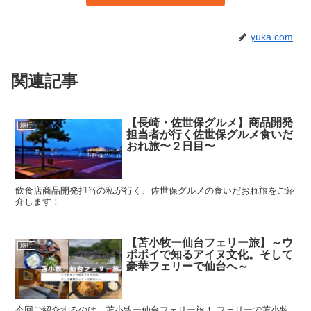
yuka.com
関連記事
【長崎・佐世保グルメ】商品開発
旅行
担当者が行く佐世保グルメ食いだ
おれ旅〜２日目〜
飲食店商品開発担当の私が行く、佐世保グルメの食いだおれ旅をご紹
介します！
【苫小牧ー仙台フェリー旅】～ウ
旅行
ポポイで知るアイヌ文化。そして
豪華フェリーで仙台へ～
今回ご紹介するのは…苫小牧ー仙台フェリー旅！ フェリーで苫小牧