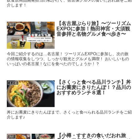
飲食店商品開発担当の私が行く、佐世保グルメの食いだおれ旅をご紹
介します！
【名古屋ぶらり旅】〜ツーリズム
旅行
EXPOに参加！熱田神宮・大須観
音参拝と名物グルメ食べ歩き〜
今回ご紹介するのは…名古屋！ ツーリズムEXPOに参加し、次の旅
の情報収集をしつつ、しっかり観光とグルメも満喫！ おいしいもの
いっぱいの名古屋！なにを食べたのでしょうか！？
【さくっと食べる品川ランチ】丼
まとめ
にお蕎麦にきりたんぽ！？品川の
おすすめランチ８選！
丼にお蕎麦にきりたんぽまで、さくっと食べられる品川ランチをご紹
介します♪
【小樽・すすきの食いだおれ旅
旅行