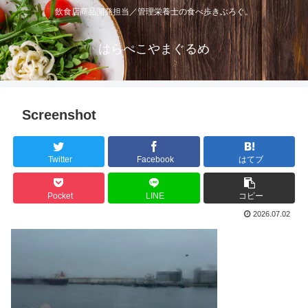
飲食店商品開発担当／管理栄養士の食べ歩きぶろぐ。
はらぺこやまぐるめ
Screenshot
Twitter
Facebook
はてブ
Pocket
LINE
コピー
2026.07.02