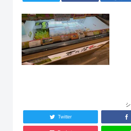
シ
Twitter