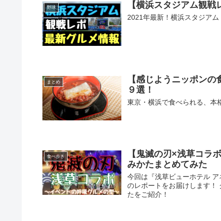
【横浜スタジアム観戦レ
野球
2021年最新！横浜スタジア
【感じようニッポンの
まとめ
９選！
東京・横浜で食べられる、本
【鬼滅の刃×浅草コラ
食べ歩き
みかたまとめてみた
今回は『浅草ビューホテル ア
のレポートをお届けします！
たをご紹介！