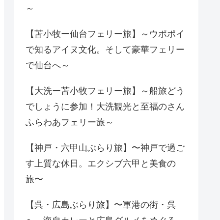
～
【苫小牧ー仙台フェリー旅】～ウポポイ
で知るアイヌ文化。そして豪華フェリー
で仙台へ～
【大洗ー苫小牧フェリー旅】～船旅どう
でしょうに参加！大洗観光と至福のさん
ふらわあフェリー旅～
【神戸・六甲山ぶらり旅】〜神戸で過ご
す上質な休日。エクシブ六甲と美食の
旅〜
【呉・広島ぶらり旅】〜軍港の街・呉