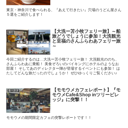
東京・神奈川で食べられる、『あえて行きたい』穴場のうどん屋さん
５選をご紹介します！
【大洗ー苫小牧フェリー旅】～船
旅行
旅どうでしょうに参加！大洗観光
と至福のさんふらわあフェリー旅
～
今回ご紹介するのは…大洗ー苫小牧フェリー旅！ 大洗観光ののち、
さんふらわあに乗船！ 美食ぞろいのバイキングにホテルのようなお
部屋！ そしてあのディレクター陣が登場するイベントにも参加！ は
たしてどんな旅だったのでしょうか！ ぜひゆっくりご覧ください♪
【モモウメカフェレポート】『モ
食べ歩き
モウメCafe&Shop inツリービレ
ッジ』に突撃！！
モモウメの期間限定カフェの突撃レポートです！！