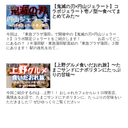
【鬼滅の刃×円山ジェラート】コ
購入品
ラボジェラート壱ノ型〜食べてま
とめてみた〜
今回は、『東急プラザ蒲田』で開催中の【鬼滅の刃×円山ジェラー
ト】コラボ限定ジェラートをご紹介します！ お店ってどこ
にあるの？ ＪＲ蒲田駅・東急蒲田駅直結の『東急プラザ蒲田』２階
にあります！ 駅の改札を出て...
【上野グルメ食いだおれ旅】〜た
食べ歩き
まごサンドにナポリタンにたっぷ
りの甘味〜
今回ご紹介するのは…上野！！ おしゃれカフェからレトロ喫茶店、
風情あるお店で、たまごサンドにナポリタンに、たっぷりの甘味をい
ただきました♡ ぜひゆっくりご覧ください♪