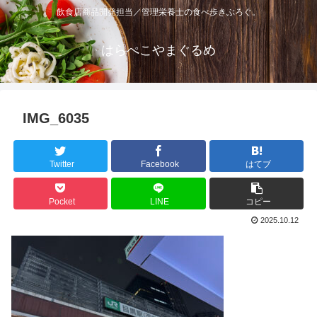
飲食店商品開発担当／管理栄養士の食べ歩きぶろぐ。
はらぺこやまぐるめ
IMG_6035
Twitter
Facebook
はてブ
Pocket
LINE
コピー
2025.10.12