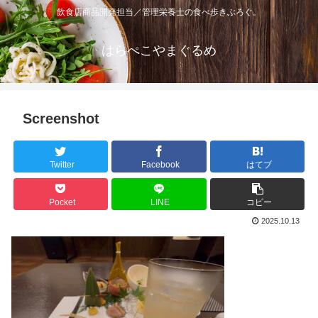
飲食店商品開発担当／管理栄養士の食べ歩きぶろぐ。
はらぺこやまぐるめ
Screenshot
Twitter
Facebook
はてブ
Pocket
LINE
コピー
2025.10.13