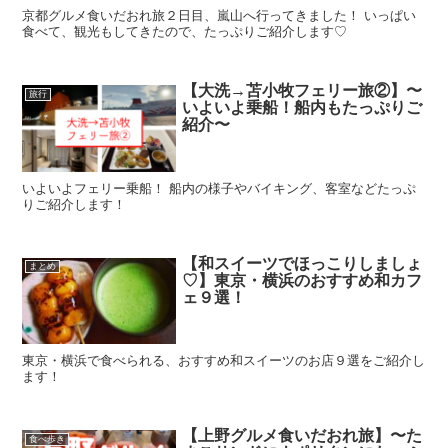
京都グルメ食いだおれ旅２日目、嵐山へ行ってきました！ いっぱい
食べて、観光もしてきたので、たっぷりご紹介します♡
【大洗→苫小牧フェリー旅②】〜
旅行
いよいよ乗船！船内もたっぷりご
紹介〜
いよいよフェリー乗船！ 船内の様子やバイキング、客室などたっぷ
りご紹介します！
【和スイーツでほっこりしましょ
まとめ
♡】東京・横浜のおすすめ和カフ
ェ９選！
東京・横浜で食べられる、おすすめ和スイーツのお店９選をご紹介し
ます！
【上野グルメ食いだおれ旅】〜た
食べ歩き