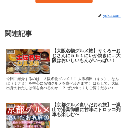
yuka.com
関連記事
【大阪名物グルメ旅】りくろーお
旅行
じさんに５５１にいか焼きに…大
阪はおいしいもんがいっぱい！
今回ご紹介するのは…大阪名物グルメ！！ 大阪梅田（キタ）、なん
ば（ミナミ）を中心に名物グルメを食べ歩きます！ はたして、大阪
出身のわたしは何を食べるのか！？ ぜひゆっくりご覧ください♪
【京都グルメ食いだおれ旅】〜嵐
旅行
山で湯葉御膳に甘味にトロッコ列
車も楽しむ〜