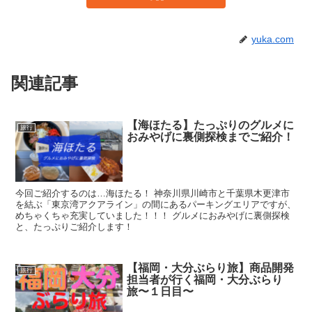
yuka.com
関連記事
【海ほたる】たっぷりのグルメに
旅行
おみやげに裏側探検までご紹介！
今回ご紹介するのは…海ほたる！ 神奈川県川崎市と千葉県木更津市
を結ぶ「東京湾アクアライン」の間にあるパーキングエリアですが、
めちゃくちゃ充実していました！！！ グルメにおみやげに裏側探検
と、たっぷりご紹介します！
【福岡・大分ぶらり旅】商品開発
旅行
担当者が行く福岡・大分ぶらり
旅〜１日目〜