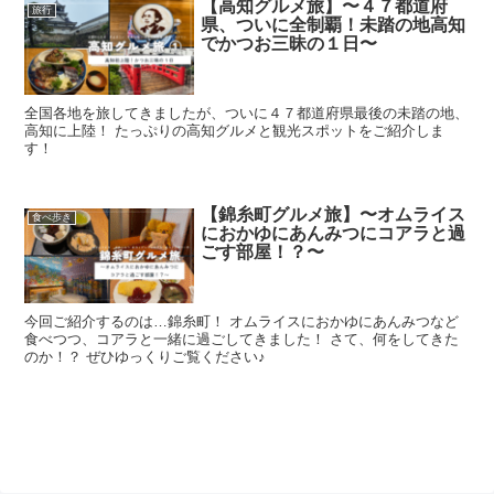
【高知グルメ旅】〜４７都道府
旅行
県、ついに全制覇！未踏の地高知
でかつお三昧の１日〜
全国各地を旅してきましたが、ついに４７都道府県最後の未踏の地、
高知に上陸！ たっぷりの高知グルメと観光スポットをご紹介しま
す！
【錦糸町グルメ旅】〜オムライス
食べ歩き
におかゆにあんみつにコアラと過
ごす部屋！？〜
今回ご紹介するのは…錦糸町！ オムライスにおかゆにあんみつなど
食べつつ、コアラと一緒に過ごしてきました！ さて、何をしてきた
のか！？ ぜひゆっくりご覧ください♪