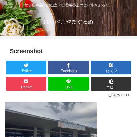
飲食店商品開発担当／管理栄養士の食べ歩きぶろぐ。
はらぺこやまぐるめ
Screenshot
Twitter
Facebook
はてブ
Pocket
LINE
コピー
2025.10.13