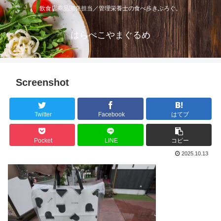
飲食店商品開発担当／管理栄養士の食べ歩きぶろぐ。
はらぺこやまぐるめ
Screenshot
Twitter
Facebook
はてブ
Pocket
LINE
コピー
2025.10.13