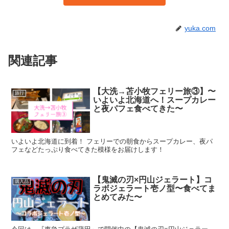
yuka.com
関連記事
【大洗→苫小牧フェリー旅③】〜
旅行
いよいよ北海道へ！スープカレー
と夜パフェ食べてきた〜
いよいよ北海道に到着！ フェリーでの朝食からスープカレー、夜パ
フェなどたっぷり食べてきた模様をお届けします！
【鬼滅の刃×円山ジェラート】コ
購入品
ラボジェラート壱ノ型〜食べてま
とめてみた〜