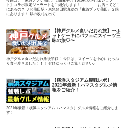
今回は、『東急プラザ蒲田』で開催中の【鬼滅の刃×円山ジェラー
ト】コラボ限定ジェラートをご紹介します！ お店ってどこ
にあるの？ ＪＲ蒲田駅・東急蒲田駅直結の『東急プラザ蒲田』２階
にあります！ 駅の改札を出て...
【神戸グルメ食いだおれ旅】〜ホ
旅行
ットケーキにパフェにスイーツ三
昧の旅♡〜
神戸グルメ食いだおれ旅後半戦！ 今回は、スイーツを中心にたっぷ
り食べ歩きました！！！ ぜひゆっくりご覧ください♪
【横浜スタジアム観戦レポ】
野球
2021年最新！ハマスタグルメ情
報をご紹介！
2021年最新！横浜スタジアム（ハマスタ）グルメ情報をご紹介しま
す！