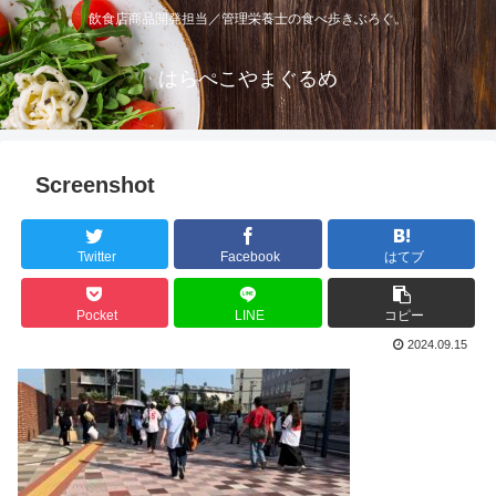
飲食店商品開発担当／管理栄養士の食べ歩きぶろぐ。
はらぺこやまぐるめ
Screenshot
Twitter
Facebook
はてブ
Pocket
LINE
コピー
2024.09.15