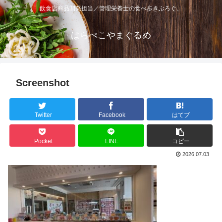
飲食店商品開発担当／管理栄養士の食べ歩きぶろぐ。
はらぺこやまぐるめ
Screenshot
Twitter
Facebook
はてブ
Pocket
LINE
コピー
2026.07.03