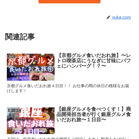
yuka.com
関連記事
【京都グルメ食いだおれ旅】〜レ
旅行
トロ喫茶店にうなぎに甘味にパフ
ェにハンバーグ！？〜
京都グルメ食いだおれ旅４日目！！ お仕事の間の休日の模様をお届
けします！
【銀座グルメを食べつくす！】商
食べ歩き
品開発担当者が行く銀座グルメ食
いだおれ旅〜１日目〜