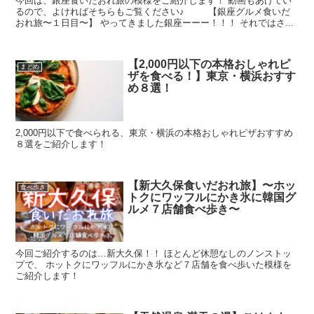
今回は、銀座食いだおれ旅の模様をご紹介します！ 動画もあげてい
るので、よければそちらもご覧ください♪ 【銀座グルメ食いだ
おれ旅〜１日目〜】 やってきました銀座ーーー！！！ それではさ...
【2,000円以下の本格おしゃれピ
まとめ
ザを食べる！】東京・横浜おすす
め８選！
2,000円以下で食べられる、東京・横浜の本格おしゃれピザおすすめ
８選をご紹介します！
【新大久保食いだおれ旅】〜ホッ
食べ歩き
トクにワッフルにかき氷に韓国グ
ルメ７店舗食べ歩き〜
今回ご紹介するのは…新大久保！！ ほとんど休憩なしのノンストッ
プで、 ホットクにワッフルにかき氷など７店舗を食べ歩いた模様を
ご紹介します！