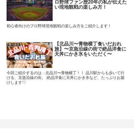
ロ野球ファン歴20年の私が伝えた
い現地観戦の楽しみ方！
初心者向けのプロ野球現地観戦の楽しみ方をご紹介します！
【北品川〜青物横丁食いだおれ
食べ歩き
旅】〜京急沿線の街で絶品洋食に
天丼にかき氷をいただく〜
今回ご紹介するのは…北品川〜青物横丁！！ 品川駅からも歩いて行
ける、京急沿線の街。 絶品洋食に天丼にかき氷など、たっぷりお届
けします♡