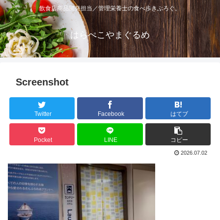
飲食店商品開発担当／管理栄養士の食べ歩きぶろぐ。
はらぺこやまぐるめ
Screenshot
Twitter
Facebook
はてブ
Pocket
LINE
コピー
2026.07.02