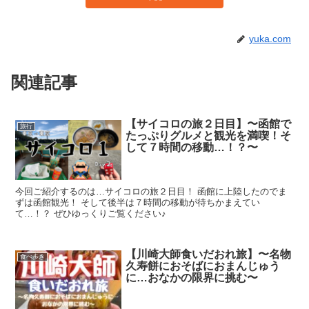
yuka.com
関連記事
【サイコロの旅２日目】〜函館で
旅行
たっぷりグルメと観光を満喫！そ
して７時間の移動…！？〜
今回ご紹介するのは…サイコロの旅２日目！ 函館に上陸したのでま
ずは函館観光！ そして後半は７時間の移動が待ちかまえてい
て…！？ ぜひゆっくりご覧ください♪
【川崎大師食いだおれ旅】〜名物
食べ歩き
久寿餅におそばにおまんじゅう
に…おなかの限界に挑む〜