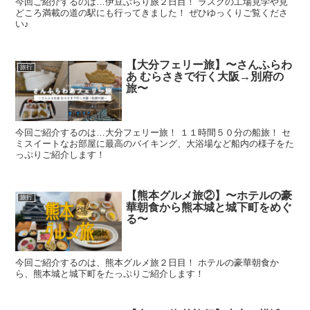
今回ご紹介するのは…伊豆ぶらり旅２日目！ ラスクの工場見学や見
どころ満載の道の駅にも行ってきました！ ぜひゆっくりご覧くださ
い♪
【大分フェリー旅】〜さんふらわ
旅行
あ むらさきで行く大阪→別府の
旅〜
今回ご紹介するのは…大分フェリー旅！ １１時間５０分の船旅！ セ
ミスイートなお部屋に最高のバイキング、大浴場など船内の様子をた
っぷりご紹介します！
【熊本グルメ旅②】〜ホテルの豪
旅行
華朝食から熊本城と城下町をめぐ
る〜
今回ご紹介するのは、熊本グルメ旅２日目！ ホテルの豪華朝食か
ら、熊本城と城下町をたっぷりご紹介します！