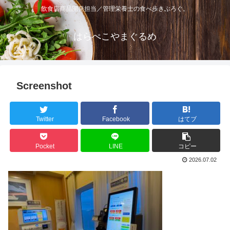
飲食店商品開発担当／管理栄養士の食べ歩きぶろぐ。
はらぺこやまぐるめ
Screenshot
Twitter
Facebook
はてブ
Pocket
LINE
コピー
2026.07.02