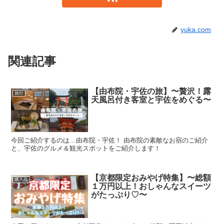
yuka.com
関連記事
【由布院・宇佐の旅】〜贅沢！露
旅行
天風呂付き客室と宇佐をめぐる〜
今回ご紹介するのは…由布院・宇佐！ 由布院の素敵なお宿のご紹介
と、宇佐のグルメ＆観光スポットをご紹介します！
【京都限定おみやげ特集】〜総額
購入品
１万円以上！おしゃんなスイーツ
がたっぷり♡〜