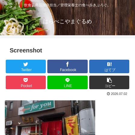
飲食店商品開発担当／管理栄養士の食べ歩きぶろぐ。
はらぺこやまぐるめ
Screenshot
Twitter
Facebook
はてブ
Pocket
LINE
コピー
2026.07.02