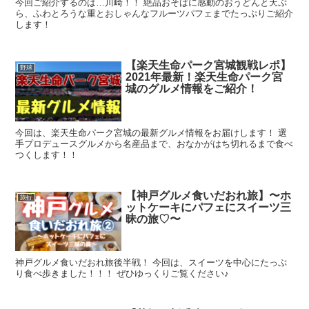
今回ご紹介するのは…川崎！！ 絶品おそばに感動のおうどんと天ぷ
ら、ふわとろうな重とおしゃんなフルーツパフェまでたっぷりご紹介
します！
【楽天生命パーク宮城観戦レポ】
野球
2021年最新！楽天生命パーク宮
城のグルメ情報をご紹介！
今回は、楽天生命パーク宮城の最新グルメ情報をお届けします！ 選
手プロデュースグルメから名産品まで、おなかがはち切れるまで食べ
つくします！！
【神戸グルメ食いだおれ旅】〜ホ
旅行
ットケーキにパフェにスイーツ三
昧の旅♡〜
神戸グルメ食いだおれ旅後半戦！ 今回は、スイーツを中心にたっぷ
り食べ歩きました！！！ ぜひゆっくりご覧ください♪