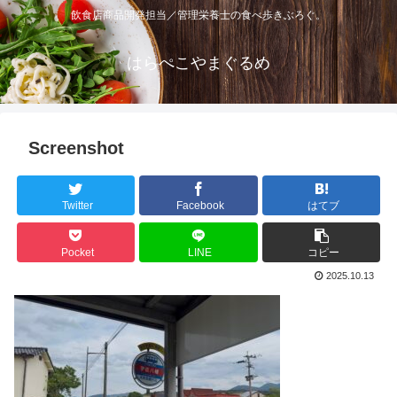
飲食店商品開発担当／管理栄養士の食べ歩きぶろぐ。
はらぺこやまぐるめ
Screenshot
Twitter
Facebook
はてブ
Pocket
LINE
コピー
2025.10.13