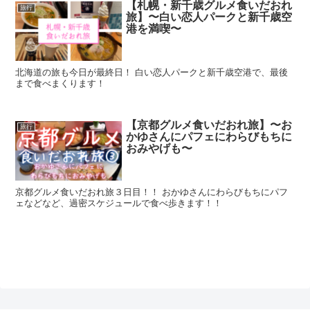
【札幌・新千歳グルメ食いだおれ
旅行
旅】〜白い恋人パークと新千歳空
港を満喫〜
北海道の旅も今日が最終日！ 白い恋人パークと新千歳空港で、最後
まで食べまくります！
【京都グルメ食いだおれ旅】〜お
旅行
かゆさんにパフェにわらびもちに
おみやげも〜
京都グルメ食いだおれ旅３日目！！ おかゆさんにわらびもちにパフ
ェなどなど、過密スケジュールで食べ歩きます！！