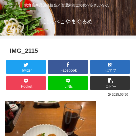
飲食店商品開発担当／管理栄養士の食べ歩きぶろぐ。
はらぺこやまぐるめ
IMG_2115
Twitter
Facebook
はてブ
Pocket
LINE
コピー
2025.03.30